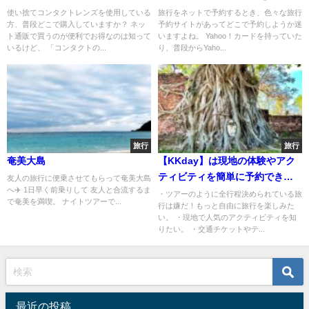
使い捨てコンタクトレンズを使用している
旅行をネットで予約するとき、色々な旅行
方、普段どこで購入していますか？ ネッ
予約サイトがあってどこで予約しようか迷
ト通販で買うのが便利でお得なのは知って
いますよね。 Yahoo！カードを持っていた
いるけど、 「コンタクトの...
り、普段からYaho...
旅行
旅行
奄美大島
【KKday】は現地の体験やアク
ティビティを簡単に予約できる
友人の旅行に便乗させてもらって奄美大島
へ✈️ 1日早く前乗りして 友人と合流するま
サービス
・ツアーのように全行程決められている旅
で奄美を満喫。 ナイトツアーで...
行は嫌だ！もっと自由に旅行を楽しみた
い。 ・現地で人気のアクティビティを知
りたい。 ・交通チケットやテ...
最近の投稿