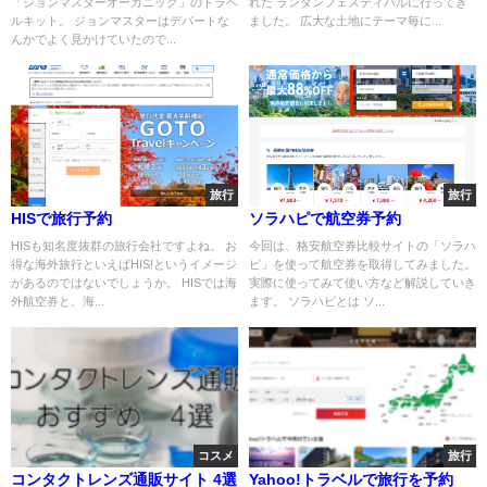
「ジョンマスターオーガニック」のトラベ
れた ランタンフェスティバルに行ってき
ルキット。 ジョンマスターはデパートな
ました。 広大な土地にテーマ毎に...
んかでよく見かけていたので...
旅行
旅行
HISで旅行予約
ソラハピで航空券予約
HISも知名度抜群の旅行会社ですよね。 お
今回は、格安航空券比較サイトの「ソラハ
得な海外旅行といえばHIS!というイメージ
ピ」を使って航空券を取得してみました。
があるのではないでしょうか。 HISでは海
実際に使ってみて使い方など解説していき
外航空券と、海...
ます。 ソラハピとは ソ...
コスメ
旅行
コンタクトレンズ通販サイト 4選
Yahoo!トラベルで旅行を予約